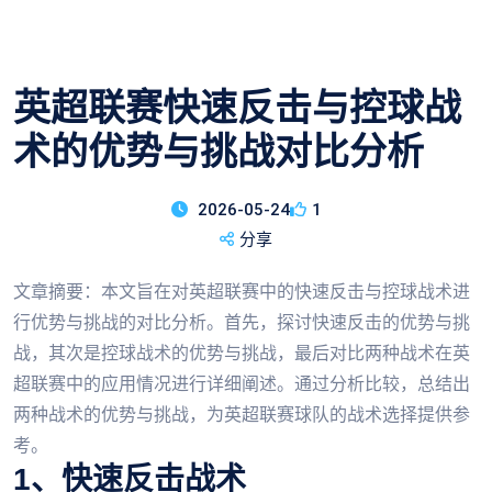
英超联赛快速反击与控球战
术的优势与挑战对比分析
2026-05-24
1
分享
文章摘要：本文旨在对英超联赛中的快速反击与控球战术进
行优势与挑战的对比分析。首先，探讨快速反击的优势与挑
战，其次是控球战术的优势与挑战，最后对比两种战术在英
超联赛中的应用情况进行详细阐述。通过分析比较，总结出
两种战术的优势与挑战，为英超联赛球队的战术选择提供参
考。
1、快速反击战术