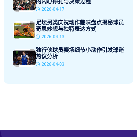
的内心挣扎与决策过程
2026-04-17
足坛另类庆祝动作趣味盘点揭秘球员
奇思妙想与独特表达方式
2026-04-13
独行侠球员赛场细节小动作引发球迷
热议分析
2026-04-03