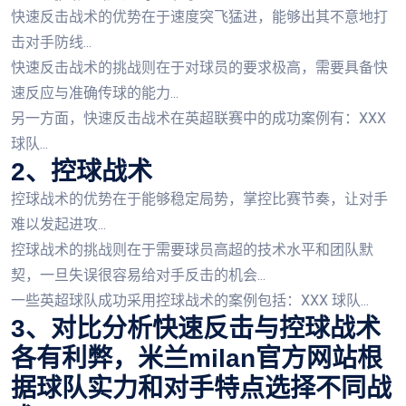
快速反击战术的优势在于速度突飞猛进，能够出其不意地打
击对手防线...
快速反击战术的挑战则在于对球员的要求极高，需要具备快
速反应与准确传球的能力...
另一方面，快速反击战术在英超联赛中的成功案例有：XXX
球队...
2、控球战术
控球战术的优势在于能够稳定局势，掌控比赛节奏，让对手
难以发起进攻...
控球战术的挑战则在于需要球员高超的技术水平和团队默
契，一旦失误很容易给对手反击的机会...
一些英超球队成功采用控球战术的案例包括：XXX 球队...
3、对比分析快速反击与控球战术
各有利弊，
米兰milan官方网站
根
据球队实力和对手特点选择不同战