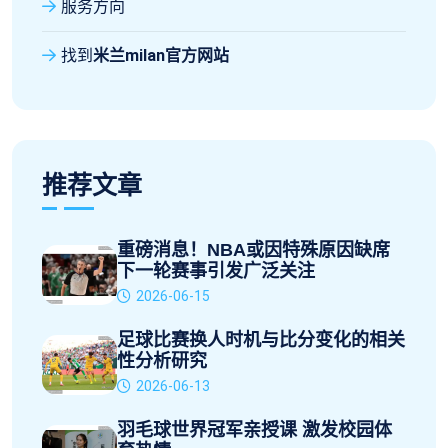
服务方向
找到
米兰milan官方网站
推荐文章
重磅消息！NBA或因特殊原因缺席
下一轮赛事引发广泛关注
2026-06-15
足球比赛换人时机与比分变化的相关
性分析研究
2026-06-13
羽毛球世界冠军亲授课 激发校园体