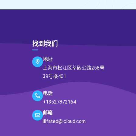
找到我们
地址
上海市松江区莘砖公路258号
39号楼401
电话
+13527872164
邮箱
illfated@icloud.com