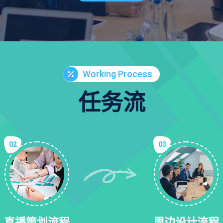
Working Process
任务流
02
03
直播策划流程
周边设计流程