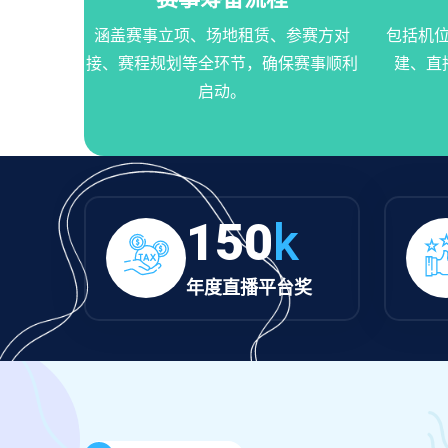
涵盖赛事立项、场地租赁、参赛方对
包括机
接、赛程规划等全环节，确保赛事顺利
建、直
启动。
150
k
年度直播平台奖