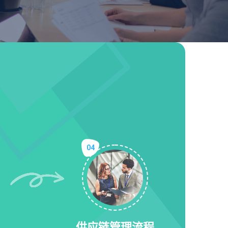
04
供应链管理流程