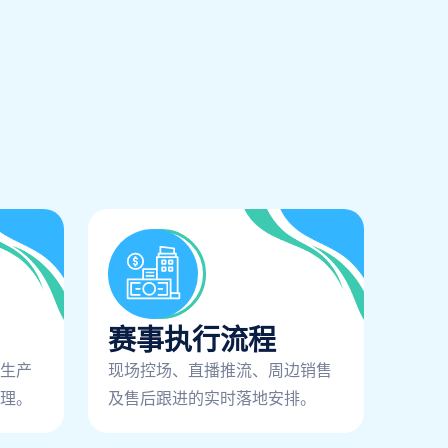
赛事执行流程
生产
现场控场、直播推流、周边销售
理。
及售后跟进的实时落地安排。