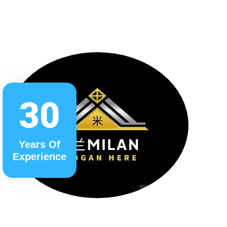
30
Years Of
Experience