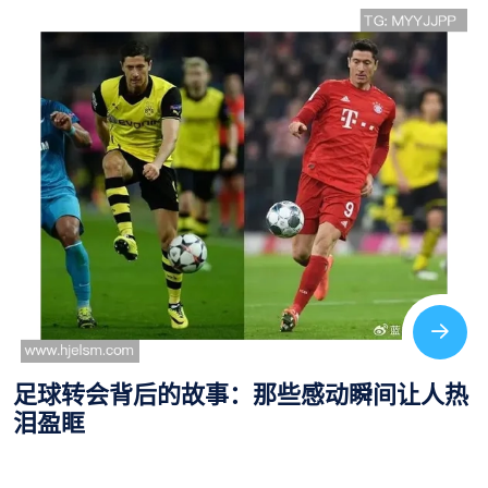
足坛换帅风暴席卷全球 多国主帅纷纷下课引
发热议